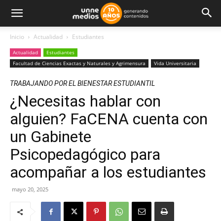
Inicio
Actualidad
Estudiantes
Actualidad
Estudiantes
Facultad de Ciencias Exactas y Naturales y Agrimensura
Vida Universitaria
TRABAJANDO POR EL BIENESTAR ESTUDIANTIL
¿Necesitas hablar con
alguien? FaCENA cuenta con
un Gabinete
Psicopedagógico para
acompañar a los estudiantes
mayo 20, 2025