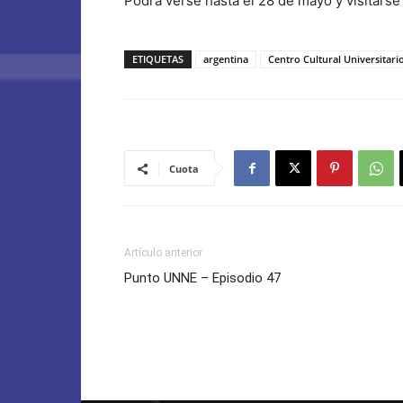
Podrá verse hasta el 28 de mayo y visitarse
ETIQUETAS
argentina
Centro Cultural Universitari
Cuota
Artículo anterior
Punto UNNE – Episodio 47