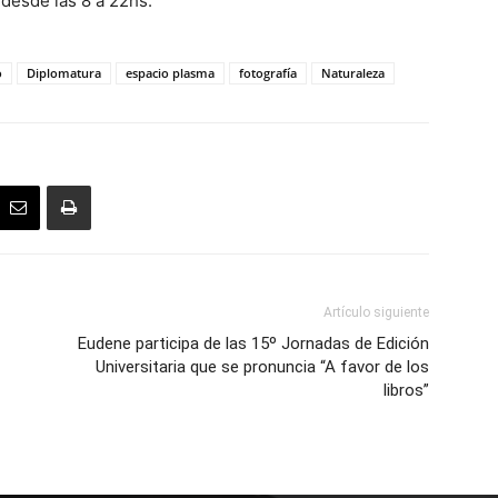
 desde las 8 a 22hs.
o
Diplomatura
espacio plasma
fotografía
Naturaleza
Artículo siguiente
Eudene participa de las 15º Jornadas de Edición
Universitaria que se pronuncia “A favor de los
libros”