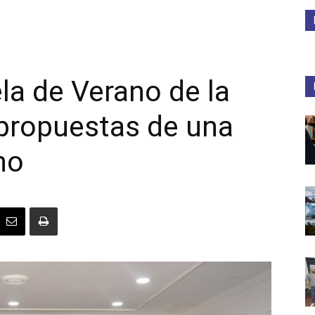
Medios
la de Verano de la
propuestas de una
Unne
no