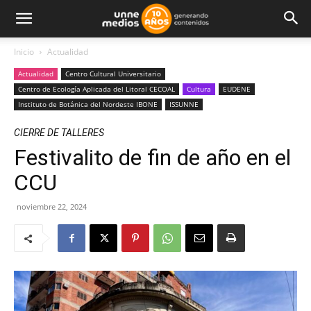
Inicio
Actualidad
Actualidad
Centro Cultural Universitario
Centro de Ecología Aplicada del Litoral CECOAL
Cultura
EUDENE
Instituto de Botánica del Nordeste IBONE
ISSUNNE
CIERRE DE TALLERES
Festivalito de fin de año en el
CCU
noviembre 22, 2024