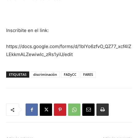
Inscribite en el link:
https://docs.google.com/forms/d/1blYo6zfvO_QZ77_xcf4IZ
LEkkmALZewiwIc_zRs1yiU/edit
ETIQUETAS
discriminación
FADyCC
FARES