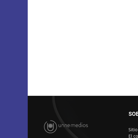
SO
Siti
El c