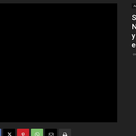
A
Medios
S
N
y
e
o
Unne