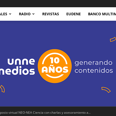
ALES
RADIO
REVISTAS
EUDENE
BANCO MULTI
mposio virtual NEO-NEA Ciencia con charlas y asesoramiento a...