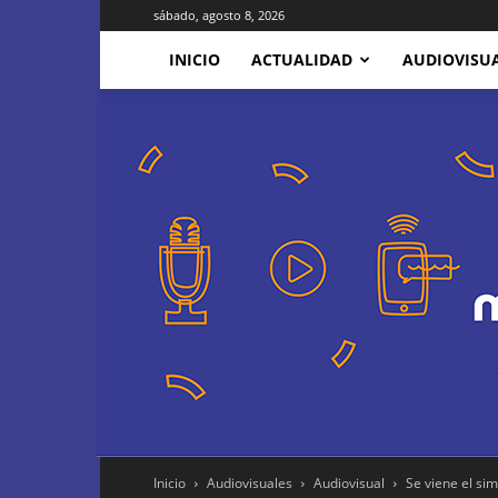
sábado, agosto 8, 2026
INICIO
ACTUALIDAD
AUDIOVISU
Inicio
Audiovisuales
Audiovisual
Se viene el si