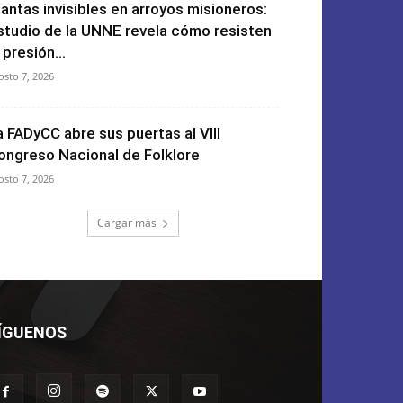
lantas invisibles en arroyos misioneros:
studio de la UNNE revela cómo resisten
 presión...
osto 7, 2026
a FADyCC abre sus puertas al VIII
ongreso Nacional de Folklore
osto 7, 2026
Cargar más
ÍGUENOS