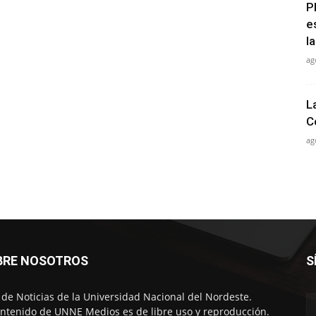
P
e
la
ag
L
C
ag
BRE NOSOTROS
S
o de Noticias de la Universidad Nacional del Nordeste.
ontenido de UNNE Medios es de libre uso y reproducción.