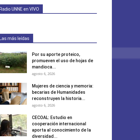
Radio UNNE en VIVO
Las más leídas
Por su aporte proteico,
promueven el uso de hojas de
mandioca...
agosto 6, 2026
Mujeres de ciencia y memoria:
becarias de Humanidades
reconstruyen la historia...
agosto 6, 2026
CECOAL: Estudio en
cooperación internacional
aporta al conocimiento de la
diversidad...