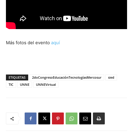
Más fotos del evento
aquí
ETIQUETAS
2doCongresoEducaciónTecnologíasMercosur
sied
TIC
UNNE
UNNEVirtual