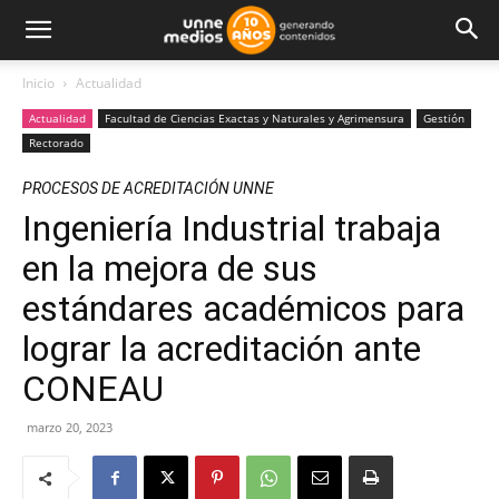
Inicio
Actualidad
Actualidad
Facultad de Ciencias Exactas y Naturales y Agrimensura
Gestión
Rectorado
PROCESOS DE ACREDITACIÓN UNNE
Ingeniería Industrial trabaja
en la mejora de sus
estándares académicos para
lograr la acreditación ante
CONEAU
marzo 20, 2023