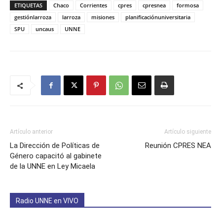
ETIQUETAS
Chaco
Corrientes
cpres
cpresnea
formosa
gestiónlarroza
larroza
misiones
planificaciónuniversitaria
SPU
uncaus
UNNE
Artículo anterior
Artículo siguiente
La Dirección de Políticas de
Reunión CPRES NEA
Género capacitó al gabinete
de la UNNE en Ley Micaela
Radio UNNE en VIVO