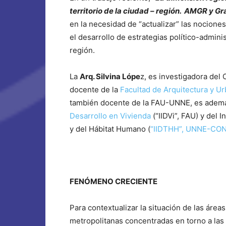
territorio de la ciudad – región. AMGR y Gr
en la necesidad de “actualizar” las nocione
el desarrollo de estrategias político-adminis
región.
La
Arq. Silvina Lópe
z, es investigadora del
docente de la
Facultad de Arquitectura y U
también docente de la FAU-UNNE, es ademá
Desarrollo en Vivienda
(“IIDVi”, FAU) y del I
y del Hábitat Humano (
“IIDTHH”, UNNE-CO
FENÓMENO CRECIENTE
Para contextualizar la situación de las áreas
metropolitanas concentradas en torno a las