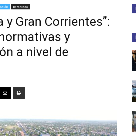
gación
Rectorado
Medios
 y Gran Corrientes”:
normativas y
ón a nivel de
Unne