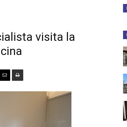
Medios
lista visita la
icina
Unne