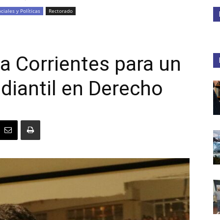
ciales y Políticas
Rectorado
Medios
a Corrientes para un
diantil en Derecho
Unne