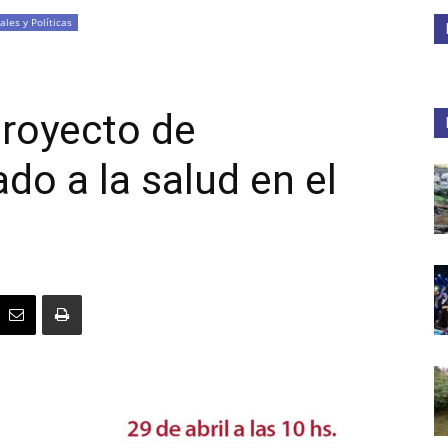
ales y Políticas
Medios
proyecto de
do a la salud en el
Unne