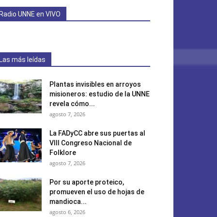
Radio UNNE en VIVO
Las más leídas
Plantas invisibles en arroyos
misioneros: estudio de la UNNE
revela cómo...
agosto 7, 2026
La FADyCC abre sus puertas al
VIII Congreso Nacional de
Folklore
agosto 7, 2026
Por su aporte proteico,
promueven el uso de hojas de
mandioca...
agosto 6, 2026