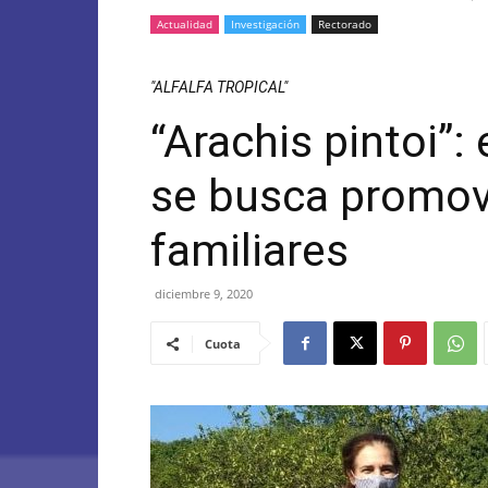
Actualidad
Investigación
Rectorado
"ALFALFA TROPICAL"
“Arachis pintoi”:
se busca promov
familiares
diciembre 9, 2020
Cuota