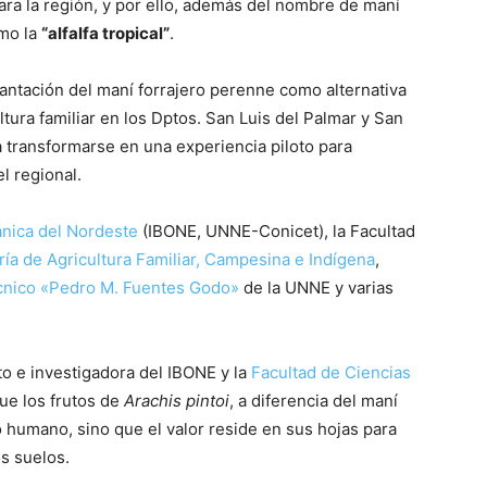
ara la región, y por ello, además del nombre de maní
omo la
“alfalfa tropical”
.
lantación del maní forrajero perenne como alternativa
tura familiar en los Dptos. San Luis del Palmar y San
 transformarse en una experiencia piloto para
el regional.
ánica del Nordeste
(IBONE, UNNE-Conicet), la Facultad
ría de Agricultura Familiar, Campesina e Indígena
,
écnico «Pedro M. Fuentes Godo»
de la UNNE y varias
to e investigadora del IBONE y la
Facultad de Ciencias
que los frutos de
Arachis pintoi
, a diferencia del maní
 humano, sino que el valor reside en sus hojas para
s suelos.