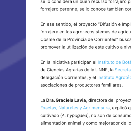
se lo considera un buen recurso forrajero p
forrajero perenne, se lo conoce también c
En ese sentido, el proyecto “Difusión e Imp
forrajera en los agro-ecosistemas de agricul
Cosme de la Provincia de Corrientes” busca
promover la utilización de este cultivo a niv
En la iniciativa participan el
Instituto de Bot
de Ciencias Agrarias de la UNNE, la
Secreta
delegación Corrientes, y el
Instituto Agrot
asociaciones de productores familiares.
La
Dra. Graciela Lavia
, directora del proyec
Exactas, Naturales y Agrimensura
, explicó 
cultivado (
A. hypogaea
), no son de consumo
alimentación animal y como mejorador de lo