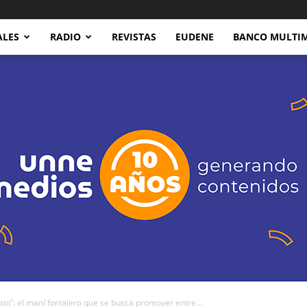
ALES
RADIO
REVISTAS
EUDENE
BANCO MULTI
oi”: el maní forrajero que se busca promover entre...