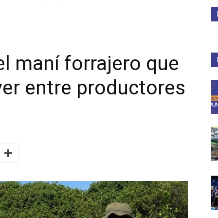
Medios
 el maní forrajero que
er entre productores
Unne