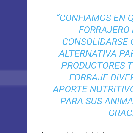
“CONFIAMOS EN Q
FORRAJERO
CONSOLIDARSE
ALTERNATIVA PA
PRODUCTORES 
FORRAJE DIVE
APORTE NUTRITI
PARA SUS ANIMA
GRACI