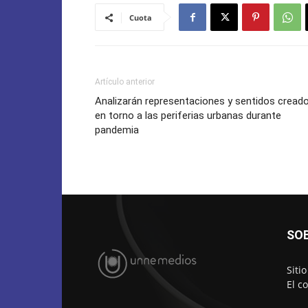
Cuota
Artículo anterior
Analizarán representaciones y sentidos cread
en torno a las periferias urbanas durante
pandemia
SO
Siti
El c