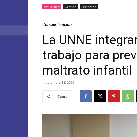
Actualidad
Gestión
Rectorado
Concientización
La UNNE integra
trabajo para prev
maltrato infantil
noviembre 11, 2020
Cuota