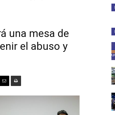
Medios
rá una mesa de
enir el abuso y
Unne