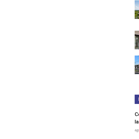
C
l
ag