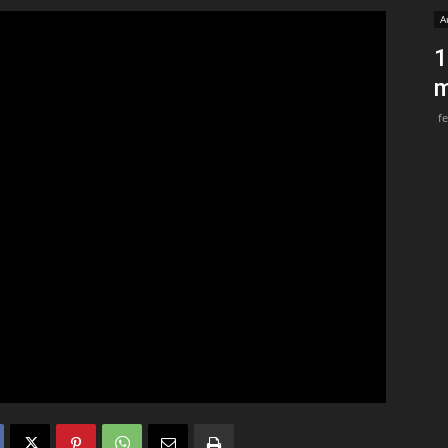
A
Medios
1
m
f
Unne