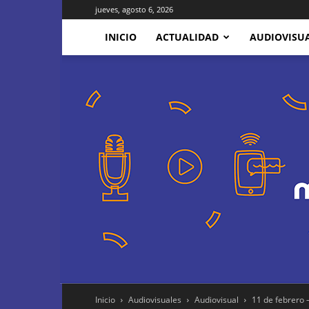
jueves, agosto 6, 2026
INICIO
ACTUALIDAD
AUDIOVISU
Inicio
Audiovisuales
Audiovisual
11 de febrero –