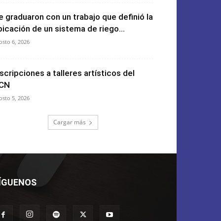
e graduaron con un trabajo que definió la
bicación de un sistema de riego...
osto 6, 2026
nscripciones a talleres artísticos del
CN
osto 5, 2026
Cargar más
ÍGUENOS