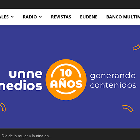
ALES
RADIO
REVISTAS
EUDENE
BANCO MULTI
 Día de la mujer y la niña en...