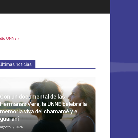
dio UNNE »
Últimas noticias
Con un documental de las
Hermanas Vera, la UNNE celebra la
memoria viva del chamamé y el
guaraní
agosto 6, 2026