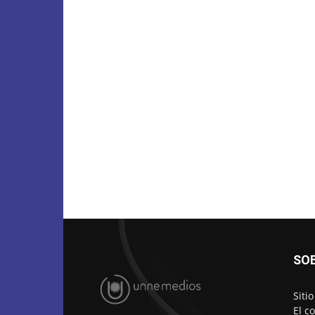
SO
Siti
El c