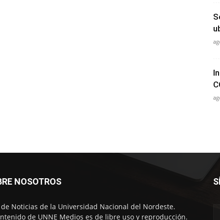
S
u
ag
I
C
ag
BRE NOSOTROS
S
o de Noticias de la Universidad Nacional del Nordeste.
ontenido de UNNE Medios es de libre uso y reproducción.