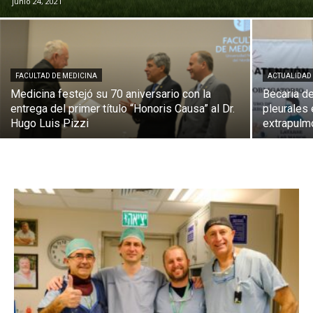
junio 24, 2021
FACULTAD DE MEDICINA
ACTUALIDAD
Medicina festejó su 70 aniversario con la
Becaria d
entrega del primer título “Honoris Causa” al Dr.
pleurales
Hugo Luis Pizzi
extrapulm