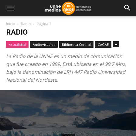
Inicio
Radio
Página 3
RADIO
Actualidad
Audiovisuales
Biblioteca Central
CeGAE
La Radio de la UNNE es un medio de comunicación
que fue creado en 1999. Está ubicada en el 99.7 Mhz,
bajo la denominación de LRH 447 Radio Universidad
Nacional del Nordeste.