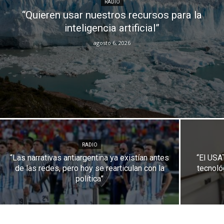
RADIO
“Quieren usar nuestros recursos para la
inteligencia artificial”
agosto 6, 2026
RADIO
“Las narrativas antiargentina ya existían antes
“El USA
de las redes, pero hoy se rearticulan con la
tecnoló
política”