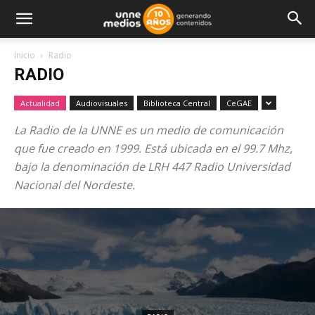
Inicio
Radio
RADIO
Actualidad
Audiovisuales
Biblioteca Central
CeGAE
La Radio de la UNNE es un medio de comunicación
que fue creado en 1999. Está ubicada en el 99.7 Mhz,
bajo la denominación de LRH 447 Radio Universidad
Nacional del Nordeste.