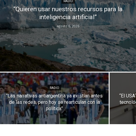
RADIO
“Quieren usar nuestros recursos para la
inteligencia artificial”
agosto 6, 2026
RADIO
“Las narrativas antiargentina ya existían antes
“El USA
de las redes, pero hoy se rearticulan con la
tecnoló
política”