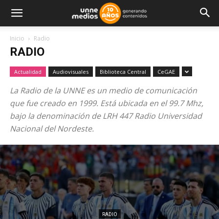
Inicio
Radio
RADIO
Actualidad
Audiovisuales
Biblioteca Central
CeGAE
La Radio de la UNNE es un medio de comunicación
que fue creado en 1999. Está ubicada en el 99.7 Mhz,
bajo la denominación de LRH 447 Radio Universidad
Nacional del Nordeste.
RADIO